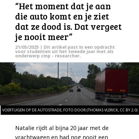
“Het moment dat je aan
die auto komt en je ziet
dat ze dood is. Dat vergeet
je nooit meer”
21/05/2025
| Dit artikel past in een opdracht
voor studenten uit het tweede jaar met als
onderwerp cmp - researcher.
VOERTUIGEN OP DE AUTOSTRADE, FOTO DOOR:(THOMAS VLERICK, CC BY 2.0)
Natalie rijdt al bijna 20 jaar met de
vrachtwagen en had nog nooit een