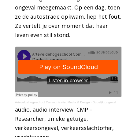
ongeval meegemaakt. Op een dag, toen
ze de autostrade opkwam, liep het fout.
Ze vertelt je over moment dat haar
leven even stil stond.
Arteveldehogeschool Communicatie, Media & Design
·
Dodelijk ongeval
audio
, 
audio interview
, 
CMP –
Researcher
, 
unieke getuige
, 
verkeersongeval
, 
verkeersslachtoffer
, 