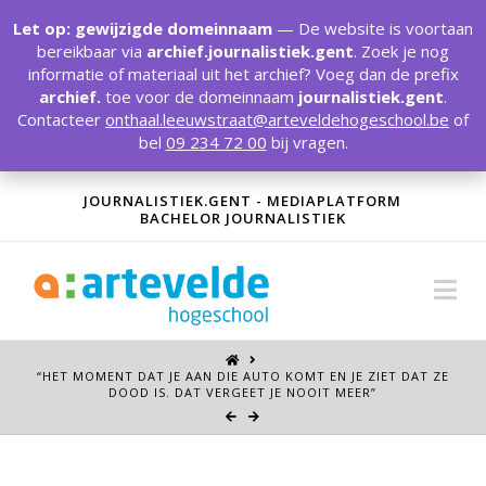
T
t
Let op: gewijzigde domeinnaam
— De website is voortaan
W
bereikbaar via
archief.journalistiek.gent
. Zoek je nog
informatie of materiaal uit het archief? Voeg dan de prefix
archief.
toe voor de domeinnaam
journalistiek.gent
.
Contacteer
onthaal.leeuwstraat@arteveldehogeschool.be
of
bel
09 234 72 00
bij vragen.
JOURNALISTIEK.GENT - MEDIAPLATFORM
BACHELOR JOURNALISTIEK
Na
“HET MOMENT DAT JE AAN DIE AUTO KOMT EN JE ZIET DAT ZE
DOOD IS. DAT VERGEET JE NOOIT MEER”