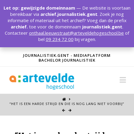
T
t
Let op: gewijzigde domeinnaam
— De website is voortaan
W
bereikbaar via
archief.journalistiek.gent
. Zoek je nog
informatie of materiaal uit het archief? Voeg dan de prefix
archief.
toe voor de domeinnaam
journalistiek.gent
.
Contacteer
onthaal.leeuwstraat@arteveldehogeschool.be
of
bel
09 234 72 00
bij vragen.
JOURNALISTIEK.GENT - MEDIAPLATFORM
BACHELOR JOURNALISTIEK
Na
“HET IS EEN HARDE STRIJD EN DIE IS NOG LANG NIET VOORBIJ”