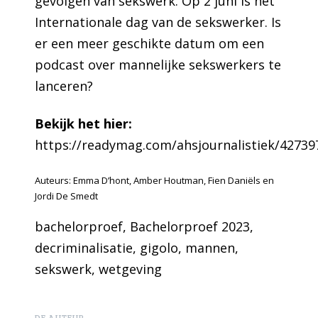
gevolgen van sekswerk. Op 2 juni is het
Internationale dag van de sekswerker. Is
er een meer geschikte datum om een
podcast over mannelijke sekswerkers te
lanceren?
Bekijk het hier:
https://readymag.com/ahsjournalistiek/42739
Auteurs: Emma D’hont, Amber Houtman, Fien Daniëls en
Jordi De Smedt
bachelorproef
, 
Bachelorproef 2023
, 
decriminalisatie
, 
gigolo
, 
mannen
, 
sekswerk
, 
wetgeving
DE AUTEUR