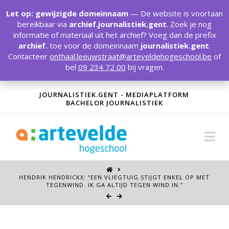
T
t
Let op: gewijzigde domeinnaam
— De website is voortaan
W
bereikbaar via
archief.journalistiek.gent
. Zoek je nog
informatie of materiaal uit het archief? Voeg dan de prefix
archief.
toe voor de domeinnaam
journalistiek.gent
.
Contacteer
onthaal.leeuwstraat@arteveldehogeschool.be
of
bel
09 234 72 00
bij vragen.
JOURNALISTIEK.GENT - MEDIAPLATFORM
BACHELOR JOURNALISTIEK
Na
HENDRIK HENDRICKX: “EEN VLIEGTUIG STIJGT ENKEL OP MET
TEGENWIND. IK GA ALTIJD TEGEN WIND IN.”