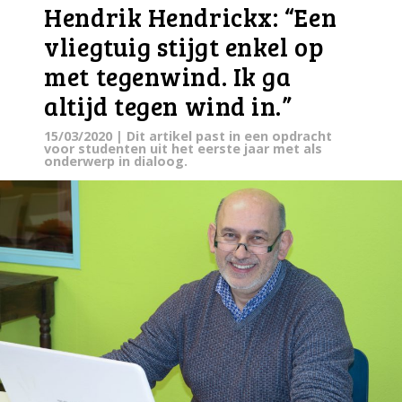
Hendrik Hendrickx: “Een
vliegtuig stijgt enkel op
met tegenwind. Ik ga
altijd tegen wind in.”
15/03/2020
| Dit artikel past in een opdracht
voor studenten uit het eerste jaar met als
onderwerp in dialoog.