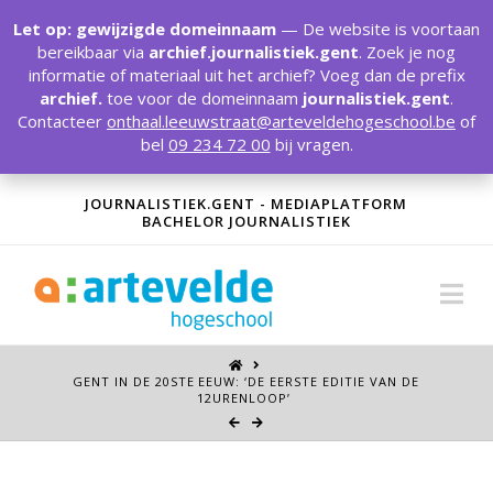
T
t
Let op: gewijzigde domeinnaam
— De website is voortaan
W
bereikbaar via
archief.journalistiek.gent
. Zoek je nog
informatie of materiaal uit het archief? Voeg dan de prefix
archief.
toe voor de domeinnaam
journalistiek.gent
.
Contacteer
onthaal.leeuwstraat@arteveldehogeschool.be
of
bel
09 234 72 00
bij vragen.
JOURNALISTIEK.GENT - MEDIAPLATFORM
BACHELOR JOURNALISTIEK
Na
GENT IN DE 20STE
EEUW: ‘DE EERSTE EDITIE VAN DE
12URENLOOP’