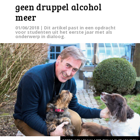
geen druppel alcohol
meer
01/06/2018
| Dit artikel past in een opdracht
voor studenten uit het eerste jaar met als
onderwerp in dialoog.