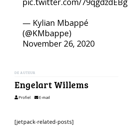
pic.twitter.com/79qgdzdEBg
— Kylian Mbappé
(@KMbappe)
November 26, 2020
DE AUTEUR
Engelart Willems
Profiel
E-mail
[jetpack-related-posts]