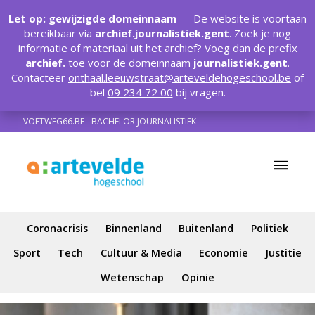
T
t
Let op: gewijzigde domeinnaam
— De website is voortaan
W
bereikbaar via
archief.journalistiek.gent
. Zoek je nog
informatie of materiaal uit het archief? Voeg dan de prefix
archief.
toe voor de domeinnaam
journalistiek.gent
.
Contacteer
onthaal.leeuwstraat@arteveldehogeschool.be
of
bel
09 234 72 00
bij vragen.
VOETWEG66.BE - BACHELOR JOURNALISTIEK
Coronacrisis
Binnenland
Buitenland
Politiek
Sport
Tech
Cultuur & Media
Economie
Justitie
Wetenschap
Opinie