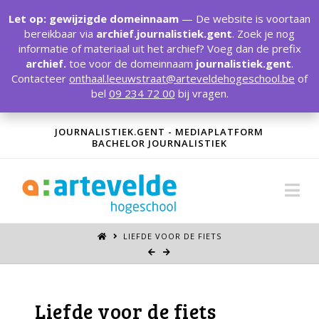
T
t
Let op: gewijzigde domeinnaam
— De website is voortaan
W
bereikbaar via
archief.journalistiek.gent
. Zoek je nog
informatie of materiaal uit het archief? Voeg dan de prefix
archief.
toe voor de domeinnaam
journalistiek.gent
.
Contacteer
onthaal.leeuwstraat@arteveldehogeschool.be
of
bel
09 234 72 00
bij vragen.
JOURNALISTIEK.GENT - MEDIAPLATFORM
BACHELOR JOURNALISTIEK
Na
LIEFDE VOOR DE FIETS
Liefde voor de fiets