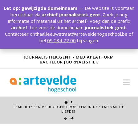
T
t
Let op: gewijzigde domeinnaam
— De website is voortaan
W
bereikbaar via
archief.journalistiek.gent
. Zoek je nog
informatie of materiaal uit het archief? Voeg dan de prefix
archief.
toe voor de domeinnaam
journalistiek.gent
.
Contacteer
onthaal.leeuwstraat@arteveldehogeschool.be
of
bel
09 234 72 00
bij vragen.
JOURNALISTIEK.GENT - MEDIAPLATFORM
BACHELOR JOURNALISTIEK
Na
FEMICIDE: EEN VERBORGEN PROBLEEM IN DE STAD VAN DE
LIEFDE?