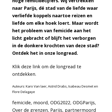
hoge femicidecijfers. Wij vertrekken
naar Parijs, dé stad van de liefde waar
verliefde koppels naartoe reizen en
liefde om elke hoek loert. Maar wordt
het probleem van femicide aan het
licht gebracht of blijft het verborgen
in de donkere krochten van deze stad?
Ontdek het in onze longread.
Klik
deze link
om de longread te
ontdekken.
Auteurs: Karo Van laer, Astrid Drabs, Isabeau Desmet en
Flore Delagaye
femicide
, 
moord
, 
ODG2022
, 
ODGParijs
, 
Over de grenzen
, 
Parijs
, 
partnermoord