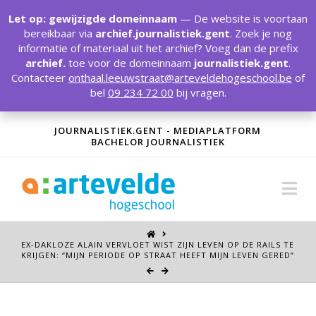
T
t
Let op: gewijzigde domeinnaam
— De website is voortaan
W
bereikbaar via
archief.journalistiek.gent
. Zoek je nog
informatie of materiaal uit het archief? Voeg dan de prefix
archief.
toe voor de domeinnaam
journalistiek.gent
.
Contacteer
onthaal.leeuwstraat@arteveldehogeschool.be
of
bel
09 234 72 00
bij vragen.
JOURNALISTIEK.GENT - MEDIAPLATFORM
BACHELOR JOURNALISTIEK
Na
EX-DAKLOZE ALAIN VERVLOET WIST ZIJN LEVEN OP DE RAILS TE
KRIJGEN: “MIJN PERIODE OP STRAAT HEEFT MIJN LEVEN GERED”