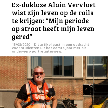
Ex-dakloze Alain Vervloet
wist zijn leven op de rails
te krijgen: “Mijn periode
op straat heeft mijn leven
gered”
15/08/2020
| Dit artikel past in een opdracht
voor studenten uit het eerste jaar met als
onderwerp portretinterview.