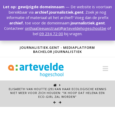
T
t
Let op: gewijzigde domeinnaam
— De website is voortaan
W
bereikbaar via
archief.journalistiek.gent
. Zoek je nog
informatie of materiaal uit het archief? Voeg dan de prefix
archief.
toe voor de domeinnaam
journalistiek.gent
.
Contacteer
onthaal.leeuwstraat@arteveldehogeschool.be
of
bel
09 234 72 00
bij vragen.
JOURNALISTIEK.GENT - MEDIAPLATFORM
BACHELOR JOURNALISTIEK
Na
ELISABETH VAN HOUTTE (29) KAN HAAR ECOLOGISCHE KENNIS
NIET MEER VOOR ZICH HOUDEN: “IK HOOP DAT HELENA EEN
ECO-GIRL ZAL WORDEN”