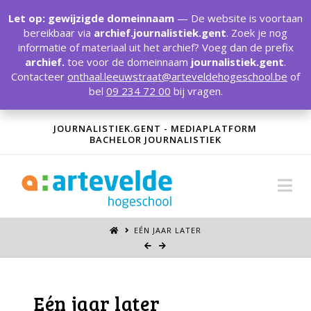
T
t
Let op: gewijzigde domeinnaam
— De website is voortaan
W
bereikbaar via
archief.journalistiek.gent
. Zoek je nog
informatie of materiaal uit het archief? Voeg dan de prefix
archief.
toe voor de domeinnaam
journalistiek.gent
.
Contacteer
onthaal.leeuwstraat@arteveldehogeschool.be
of
bel
09 234 72 00
bij vragen.
JOURNALISTIEK.GENT - MEDIAPLATFORM
BACHELOR JOURNALISTIEK
Na
EÉN JAAR LATER
Eén jaar later