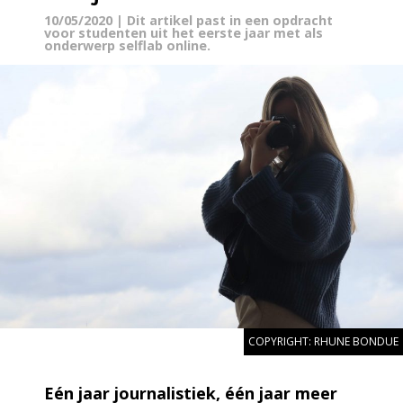
10/05/2020
| Dit artikel past in een opdracht
voor studenten uit het eerste jaar met als
onderwerp selflab online.
COPYRIGHT: RHUNE BONDUE
Eén jaar journalistiek, één jaar meer