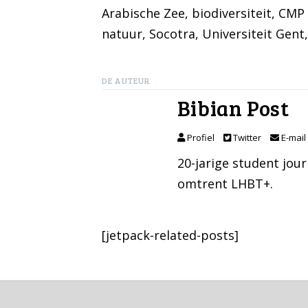
Arabische Zee
, 
biodiversiteit
, 
CMP 
natuur
, 
Socotra
, 
Universiteit Gent
,
DE AUTEUR
Bibian Post
Profiel
Twitter
E-mail
20-jarige student jou
omtrent LHBT+.
[jetpack-related-posts]