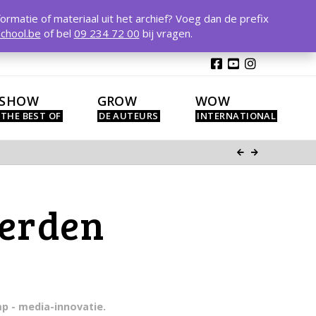
T
t
formatie of materiaal uit het archief? Voeg dan de prefix
W
chool.be
of bel
09 234 72 00
bij vragen.
SHOW
GROW
WOW
derden
mp - media-innovatie.