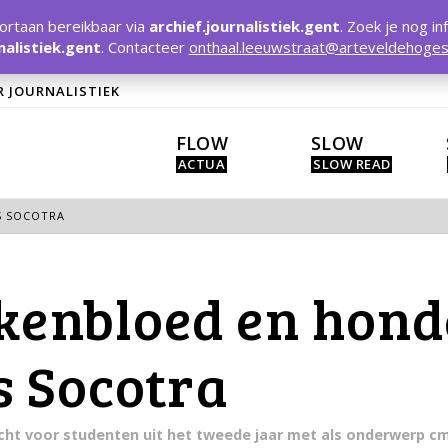
rtaan bereikbaar via
archief.journalistiek.gent
. Zoek je nog in
nalistiek.gent
. Contacteer
onthaal.leeuwstraat@arteveldehoges
R JOURNALISTIEK
FLOW
SLOW
IS SOCOTRA
akenbloed en hon
is Socotra
racht voor studenten uit het tweede jaar met als onderwerp c