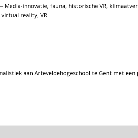
– Media-innovatie
, 
fauna
, 
historische VR
, 
klimaatve
 
virtual reality
, 
VR
rnalistiek aan Arteveldehogeschool te Gent met een p