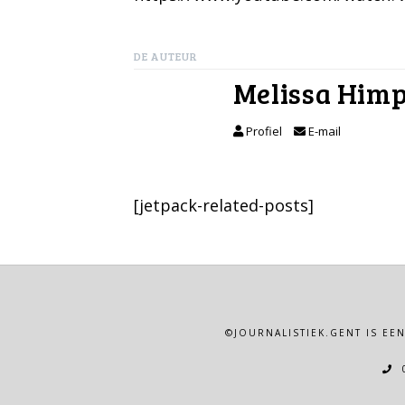
DE AUTEUR
Melissa Him
Profiel
E-mail
[jetpack-related-posts]
©JOURNALISTIEK.GENT IS EE
0