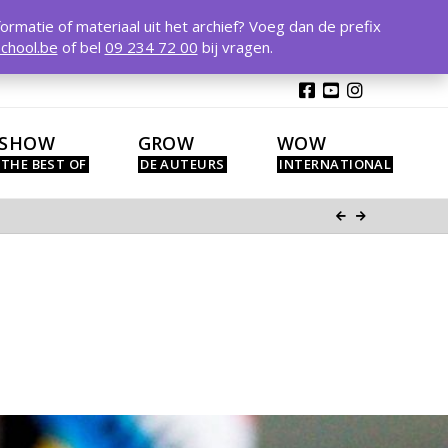
T
t
formatie of materiaal uit het archief? Voeg dan de prefix
W
chool.be
of bel
09 234 72 00
bij vragen.
SHOW
GROW
WOW