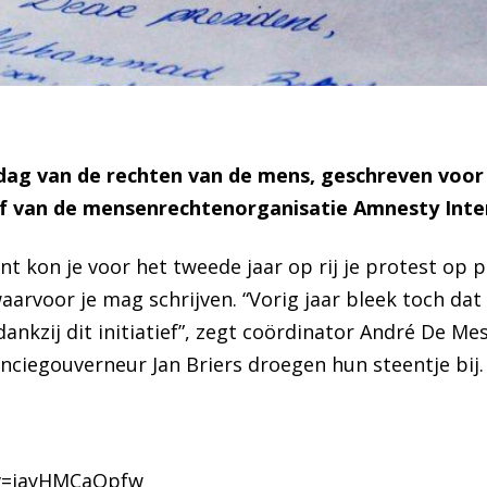
 dag van de rechten van de mens, geschreven voor
ief van de mensenrechtenorganisatie
Amnesty Inte
t kon je voor het tweede jaar op rij je protest op 
 waarvoor je mag schrijven. “Vorig jaar bleek toch dat
 dankzij dit initiatief”, zegt coördinator André De M
nciegouverneur Jan Briers droegen hun steentje bij.
?v=iayHMCaOpfw