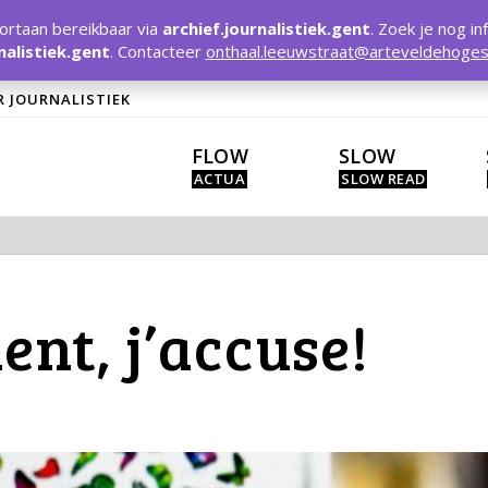
rtaan bereikbaar via
archief.journalistiek.gent
. Zoek je nog in
nalistiek.gent
. Contacteer
onthaal.leeuwstraat@arteveldehoges
R JOURNALISTIEK
FLOW
SLOW
ent, j’accuse!