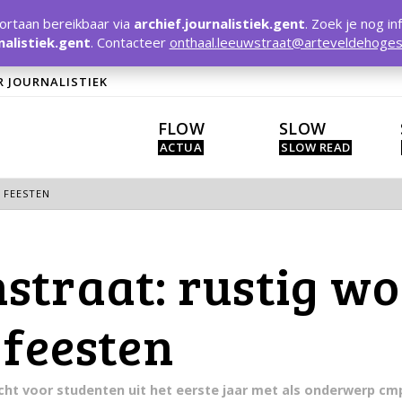
rtaan bereikbaar via
archief.journalistiek.gent
. Zoek je nog in
nalistiek.gent
. Contacteer
onthaal.leeuwstraat@arteveldehoges
R JOURNALISTIEK
FLOW
SLOW
 FEESTEN
straat: rustig w
 feesten
acht voor studenten uit het eerste jaar met als onderwerp cmp