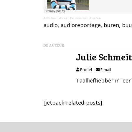
AHS Journalistiek
·
De straat van Josefien
audio
, 
audioreportage
, 
buren
, 
buu
DE AUTEUR
Julie Schmei
Profiel
E-mail
Taalliefhebber in leer
[jetpack-related-posts]