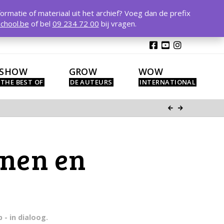
T
t
formatie of materiaal uit het archief? Voeg dan de prefix
W
chool.be
of bel
09 234 72 00
bij vragen.
SHOW
GROW
WOW
onen en
 - in dialoog.