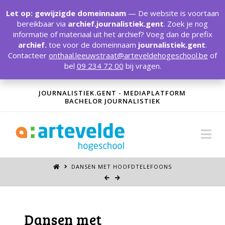
T
t
Let op: gewijzigde domeinnaam
— De website is voortaan
W
bereikbaar via
archief.journalistiek.gent
. Zoek je nog
informatie of materiaal uit het archief? Voeg dan de prefix
archief.
toe voor de domeinnaam
journalistiek.gent
.
Contacteer
onthaal.leeuwstraat@arteveldehogeschool.be
of
bel
09 234 72 00
bij vragen.
JOURNALISTIEK.GENT - MEDIAPLATFORM
BACHELOR JOURNALISTIEK
Na
DANSEN MET HOOFDTELEFOONS
Dansen met