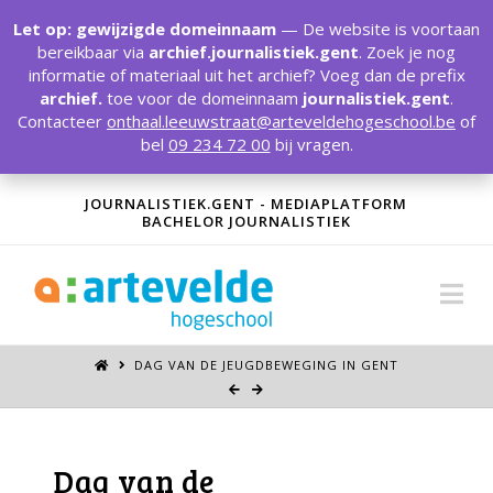
T
t
Let op: gewijzigde domeinnaam
— De website is voortaan
W
bereikbaar via
archief.journalistiek.gent
. Zoek je nog
informatie of materiaal uit het archief? Voeg dan de prefix
archief.
toe voor de domeinnaam
journalistiek.gent
.
Contacteer
onthaal.leeuwstraat@arteveldehogeschool.be
of
bel
09 234 72 00
bij vragen.
JOURNALISTIEK.GENT - MEDIAPLATFORM
BACHELOR JOURNALISTIEK
Na
DAG VAN DE JEUGDBEWEGING IN GENT
Dag van de