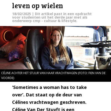
leven op wielen
18/02/2025
| Dit artikel past in een opdracht
voor studenten uit het derde jaar met als
onderwerp cmp - cultuur & lifestyle.
CÉLINE ACHTER HET STUUR VAN HAAR VRACHTWAGEN (FOTO: FIEN VAN DE
VOORDE)
‘Sometimes a woman has to take
over’. Dat staat op de deur van
Célines vrachtwagen geschreven.
Céline Van Der Stuyft is een