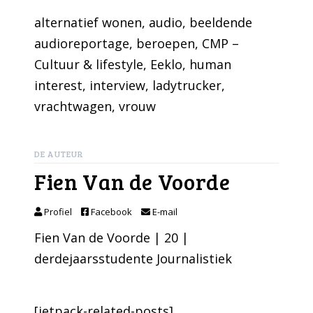
alternatief wonen
, 
audio
, 
beeldende
audioreportage
, 
beroepen
, 
CMP –
Cultuur & lifestyle
, 
Eeklo
, 
human
interest
, 
interview
, 
ladytrucker
, 
vrachtwagen
, 
vrouw
DE AUTEUR
Fien Van de Voorde
Profiel
Facebook
E-mail
Fien Van de Voorde | 20 |
derdejaarsstudente Journalistiek
[jetpack-related-posts]