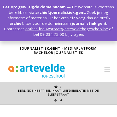
T
t
Let op: gewijzigde domeinnaam
— De website is voortaan
W
bereikbaar via
archief.journalistiek.gent
. Zoek je nog
informatie of materiaal uit het archief? Voeg dan de prefix
archief.
toe voor de domeinnaam
journalistiek.gent
.
Contacteer
onthaal.leeuwstraat@arteveldehogeschool.be
of
bel
09 234 72 00
bij vragen.
JOURNALISTIEK.GENT - MEDIAPLATFORM
BACHELOR JOURNALISTIEK
Na
BERLINDE HEEFT EEN HAAT-LIEFDERELATIE MET DE
SLEEPSTRAAT