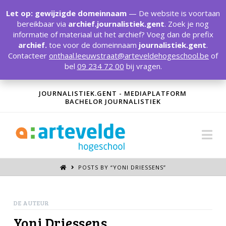
T
t
Let op: gewijzigde domeinnaam
— De website is voortaan
W
bereikbaar via
archief.journalistiek.gent
. Zoek je nog
informatie of materiaal uit het archief? Voeg dan de prefix
archief.
toe voor de domeinnaam
journalistiek.gent
.
Contacteer
onthaal.leeuwstraat@arteveldehogeschool.be
of
bel
09 234 72 00
bij vragen.
JOURNALISTIEK.GENT - MEDIAPLATFORM
BACHELOR JOURNALISTIEK
Na
POSTS BY “YONI DRIESSENS
”
DE AUTEUR
Yoni Driessens