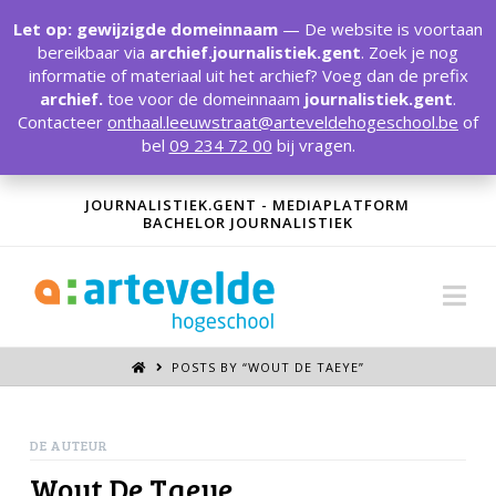
T
t
Let op: gewijzigde domeinnaam
— De website is voortaan
W
bereikbaar via
archief.journalistiek.gent
. Zoek je nog
informatie of materiaal uit het archief? Voeg dan de prefix
archief.
toe voor de domeinnaam
journalistiek.gent
.
Contacteer
onthaal.leeuwstraat@arteveldehogeschool.be
of
bel
09 234 72 00
bij vragen.
JOURNALISTIEK.GENT - MEDIAPLATFORM
BACHELOR JOURNALISTIEK
Na
POSTS BY “WOUT DE TAEYE
”
DE AUTEUR
Wout De Taeye