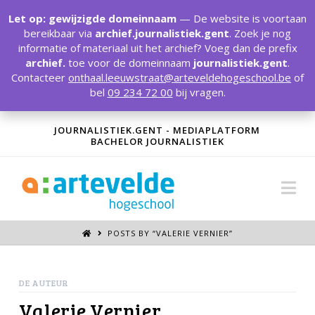
T
t
Let op: gewijzigde domeinnaam
— De website is voortaan
W
bereikbaar via
archief.journalistiek.gent
. Zoek je nog
informatie of materiaal uit het archief? Voeg dan de prefix
archief.
toe voor de domeinnaam
journalistiek.gent
.
Contacteer
onthaal.leeuwstraat@arteveldehogeschool.be
of
bel
09 234 72 00
bij vragen.
JOURNALISTIEK.GENT - MEDIAPLATFORM
BACHELOR JOURNALISTIEK
Na
POSTS BY “VALERIE VERNIER
”
DE AUTEUR
Valerie Vernier