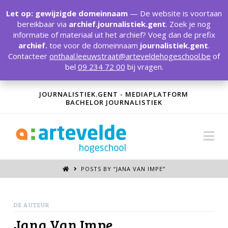
T
t
Let op: gewijzigde domeinnaam
— De website is voortaan
W
bereikbaar via
archief.journalistiek.gent
. Zoek je nog
informatie of materiaal uit het archief? Voeg dan de prefix
archief.
toe voor de domeinnaam
journalistiek.gent
.
Contacteer
onthaal.leeuwstraat@arteveldehogeschool.be
of
bel
09 234 72 00
bij vragen.
JOURNALISTIEK.GENT - MEDIAPLATFORM
BACHELOR JOURNALISTIEK
Na
POSTS BY “JANA VAN IMPE
”
DE AUTEUR
Jana Van Impe