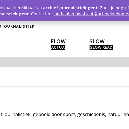
rtaan bereikbaar via
archief.journalistiek.gent
. Zoek je nog in
nalistiek.gent
. Contacteer
onthaal.leeuwstraat@arteveldehoges
R JOURNALISTIEK
FLOW
SLOW
t journalistiek, geboeid door sport, geschiedenis, natuur e