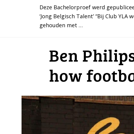
Deze Bachelorproef werd gepubliceer
‘Jong Belgisch Talent’ “Bij Club YL
gehouden met …
Ben Philip
how footba