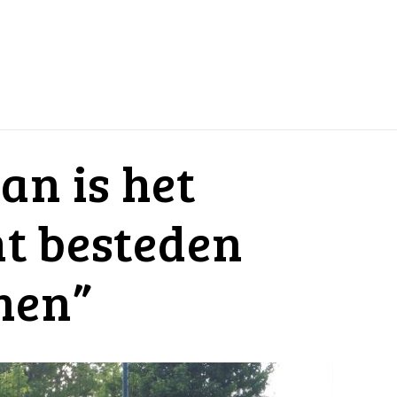
n is het
ht besteden
men”