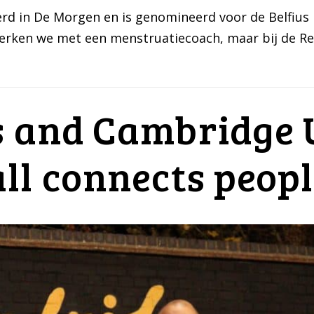
d in De Morgen en is genomineerd voor de Belfius P
A werken we met een menstruatiecoach, maar bij de R
s and Cambridge 
ll connects peop