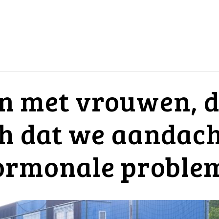
 met vrouwen, da
ch dat we aandac
ormonale proble