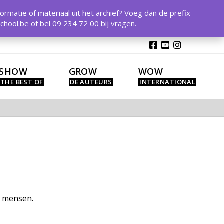
T
t
formatie of materiaal uit het archief? Voeg dan de prefix
W
chool.be
of bel
09 234 72 00
bij vragen.
SHOW
GROW
WOW
n mensen.