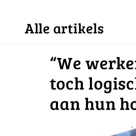
Alle artikels
“We werken
toch logis
aan hun h