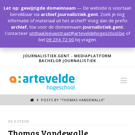
T
t
Let op: gewijzigde domeinnaam
— De website is voortaan
W
bereikbaar via
archief.journalistiek.gent
. Zoek je nog
informatie of materiaal uit het archief? Voeg dan de prefix
archief.
toe voor de domeinnaam
journalistiek.gent
.
Contacteer
onthaal.leeuwstraat@arteveldehogeschool.be
of
bel
09 234 72 00
bij vragen.
JOURNALISTIEK.GENT - MEDIAPLATFORM
BACHELOR JOURNALISTIEK
Na
POSTS BY “THOMAS VANDEWALLE
”
DE AUTEUR
Thomas Vandewalle