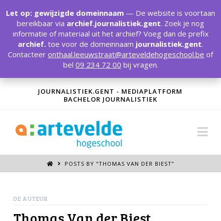
T
t
Let op: gewijzigde domeinnaam
— De website is voortaan
W
bereikbaar via
archief.journalistiek.gent
. Zoek je nog
informatie of materiaal uit het archief? Voeg dan de prefix
archief.
toe voor de domeinnaam
journalistiek.gent
.
Contacteer
onthaal.leeuwstraat@arteveldehogeschool.be
of
bel
09 234 72 00
bij vragen.
JOURNALISTIEK.GENT - MEDIAPLATFORM
BACHELOR JOURNALISTIEK
Na
POSTS BY “THOMAS VAN DER BIEST
”
DE AUTEUR
Thomas Van der Biest