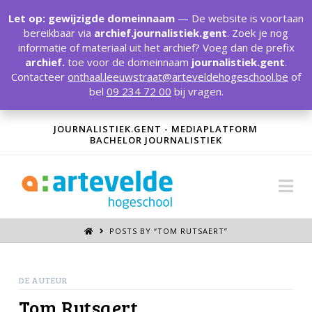
T
t
Let op: gewijzigde domeinnaam
— De website is voortaan
W
bereikbaar via
archief.journalistiek.gent
. Zoek je nog
informatie of materiaal uit het archief? Voeg dan de prefix
archief.
toe voor de domeinnaam
journalistiek.gent
.
Contacteer
onthaal.leeuwstraat@arteveldehogeschool.be
of
bel
09 234 72 00
bij vragen.
JOURNALISTIEK.GENT - MEDIAPLATFORM
BACHELOR JOURNALISTIEK
Na
POSTS BY “TOM RUTSAERT
”
DE AUTEUR
Tom Rutsaert