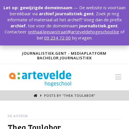
T
t
Let op: gewijzigde domeinnaam
— De website is voortaan
W
bereikbaar via
archief.journalistiek.gent
. Zoek je nog
informatie of materiaal uit het archief? Voeg dan de prefix
archief.
toe voor de domeinnaam
journalistiek.gent
.
Contacteer
onthaal.leeuwstraat@arteveldehogeschool.be
of
bel
09 234 72 00
bij vragen.
JOURNALISTIEK.GENT - MEDIAPLATFORM
BACHELOR JOURNALISTIEK
Na
POSTS BY “THEA TOULABOR
”
DE AUTEUR
Thea Toulabor