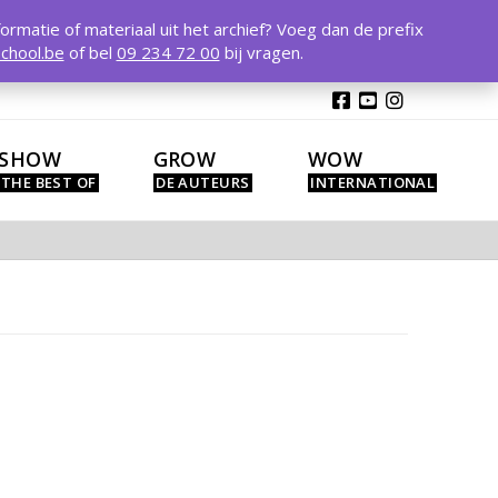
T
t
formatie of materiaal uit het archief? Voeg dan de prefix
W
chool.be
of bel
09 234 72 00
bij vragen.
SHOW
GROW
WOW