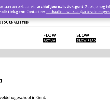
rtaan bereikbaar via
archief.journalistiek.gent
. Zoek je nog in
nalistiek.gent
. Contacteer
onthaal.leeuwstraat@arteveldehoges
R JOURNALISTIEK
FLOW
SLOW
a
eveldehogeschool in Gent.