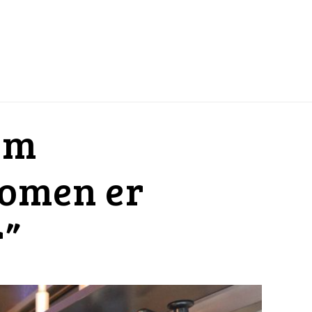
am
komen er
r”