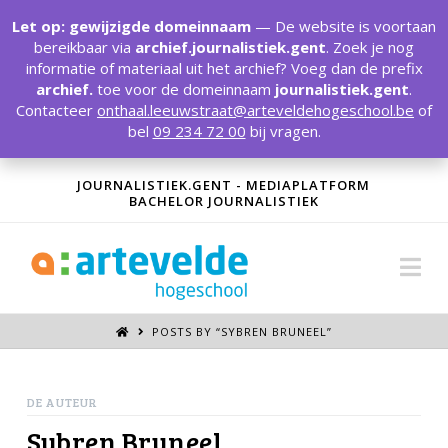
T
t
Let op: gewijzigde domeinnaam
— De website is voortaan
W
bereikbaar via
archief.journalistiek.gent
. Zoek je nog
informatie of materiaal uit het archief? Voeg dan de prefix
archief.
toe voor de domeinnaam
journalistiek.gent
.
Contacteer
onthaal.leeuwstraat@arteveldehogeschool.be
of
bel
09 234 72 00
bij vragen.
JOURNALISTIEK.GENT - MEDIAPLATFORM
BACHELOR JOURNALISTIEK
Na
POSTS BY “SYBREN BRUNEEL
”
DE AUTEUR
Sybren Bruneel