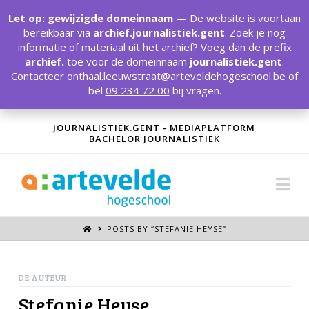
T
t
Let op: gewijzigde domeinnaam
— De website is voortaan
W
bereikbaar via
archief.journalistiek.gent
. Zoek je nog
informatie of materiaal uit het archief? Voeg dan de prefix
archief.
toe voor de domeinnaam
journalistiek.gent
.
Contacteer
onthaal.leeuwstraat@arteveldehogeschool.be
of
bel
09 234 72 00
bij vragen.
JOURNALISTIEK.GENT - MEDIAPLATFORM
BACHELOR JOURNALISTIEK
Na
POSTS BY “STEFANIE HEYSE
”
DE AUTEUR
Stefanie Heyse