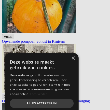
Actua
Opvallende pompoen-vondst in Kruisem
×
Deze website maakt
gebruik van cookies.
Deze website gebruikt cookies om uw
gebruikerservaring te verbeteren. Door
onze website te gebruiken, stemt u in met
alle cookies in overeenstemming met ons
Cookiebeleid.
Lees verder
Slow Read
De vergeten slachtoffers van de Salem heksenvervolging
ALLES ACCEPTEREN