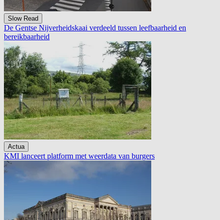
Slow Read
De Gentse Nijverheidskaai verdeeld tussen leefbaarheid en
bereikbaarheid
Actua
KMI lanceert platform met weerdata van burgers