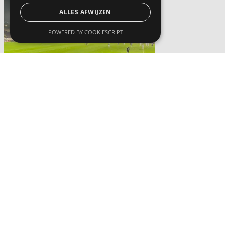
ALLES AFWIJZEN
POWERED BY COOKIESCRIPT
Actua
Beerschotsupporters applaudisseren minutenlang tijdens ereronde
oud-spelers