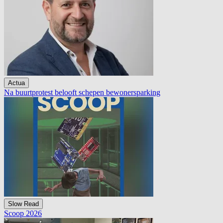
Actua
Na buurtprotest belooft schepen bewonersparking
Slow Read
Scoop 2026