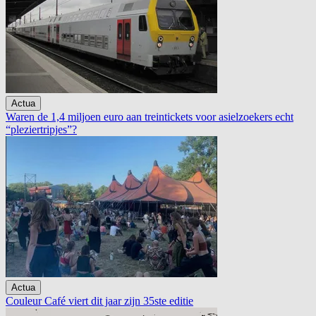
Actua
Waren de 1,4 miljoen euro aan treintickets voor asielzoekers echt
“pleziertripjes”?
Actua
Couleur Café viert dit jaar zijn 35ste editie