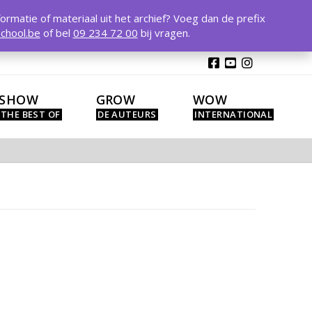
T
t
formatie of materiaal uit het archief? Voeg dan de prefix
W
chool.be
of bel
09 234 72 00
bij vragen.
SHOW
GROW
WOW