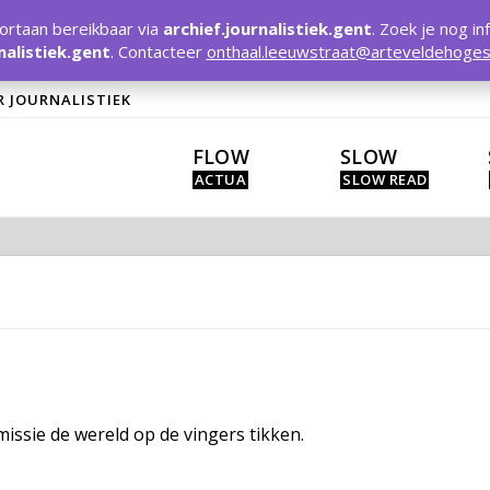
rtaan bereikbaar via
archief.journalistiek.gent
. Zoek je nog in
nalistiek.gent
. Contacteer
onthaal.leeuwstraat@arteveldehoges
R JOURNALISTIEK
FLOW
SLOW
missie de wereld op de vingers tikken.