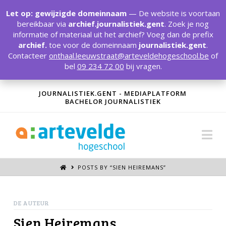
T
t
Let op: gewijzigde domeinnaam
— De website is voortaan
W
bereikbaar via
archief.journalistiek.gent
. Zoek je nog
informatie of materiaal uit het archief? Voeg dan de prefix
archief.
toe voor de domeinnaam
journalistiek.gent
.
Contacteer
onthaal.leeuwstraat@arteveldehogeschool.be
of
bel
09 234 72 00
bij vragen.
JOURNALISTIEK.GENT - MEDIAPLATFORM
BACHELOR JOURNALISTIEK
Na
POSTS BY “SIEN HEIREMANS
”
DE AUTEUR
Sien Heiremans