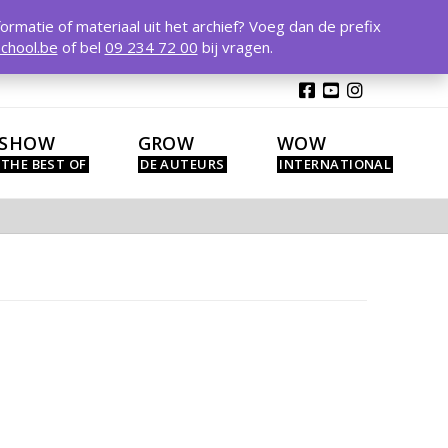
T
t
formatie of materiaal uit het archief? Voeg dan de prefix
W
chool.be
of bel
09 234 72 00
bij vragen.
SHOW
GROW
WOW