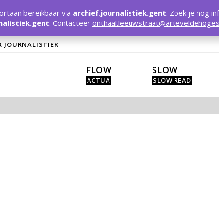
rtaan bereikbaar via
archief.journalistiek.gent
. Zoek je nog in
nalistiek.gent
. Contacteer
onthaal.leeuwstraat@arteveldehoges
R JOURNALISTIEK
FLOW
SLOW