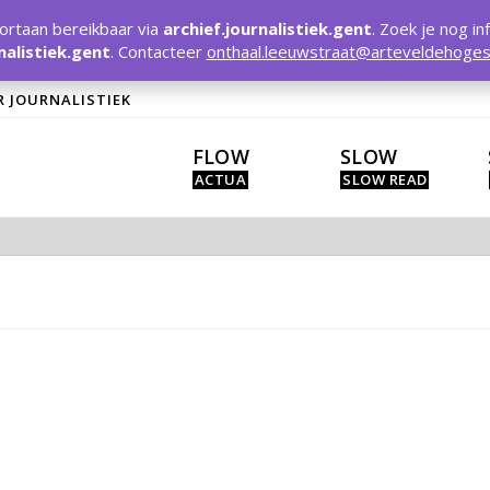
rtaan bereikbaar via
archief.journalistiek.gent
. Zoek je nog in
nalistiek.gent
. Contacteer
onthaal.leeuwstraat@arteveldehoges
R JOURNALISTIEK
FLOW
SLOW