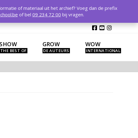
T
t
formatie of materiaal uit het archief? Voeg dan de prefix
W
chool.be
of bel
09 234 72 00
bij vragen.
SHOW
GROW
WOW