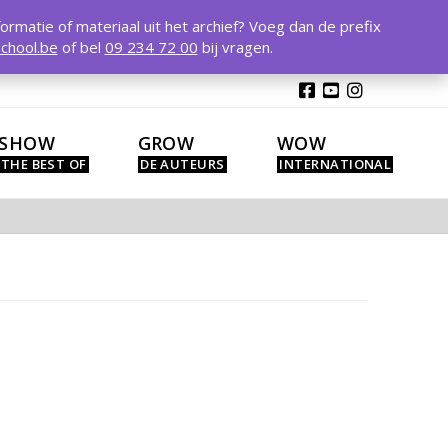
T
t
formatie of materiaal uit het archief? Voeg dan de prefix
W
chool.be
of bel
09 234 72 00
bij vragen.
SHOW
GROW
WOW