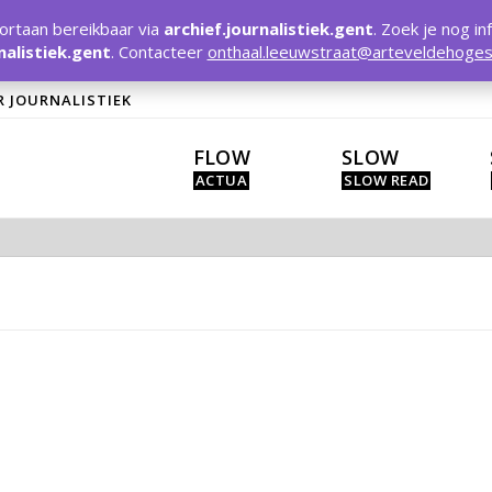
rtaan bereikbaar via
archief.journalistiek.gent
. Zoek je nog in
nalistiek.gent
. Contacteer
onthaal.leeuwstraat@arteveldehoges
R JOURNALISTIEK
FLOW
SLOW