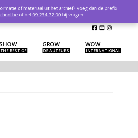
T
t
formatie of materiaal uit het archief? Voeg dan de prefix
W
chool.be
of bel
09 234 72 00
bij vragen.
SHOW
GROW
WOW