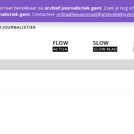
rtaan bereikbaar via
archief.journalistiek.gent
. Zoek je nog in
nalistiek.gent
. Contacteer
onthaal.leeuwstraat@arteveldehoges
R JOURNALISTIEK
FLOW
SLOW