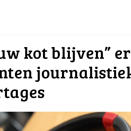
 uw kot blijven” e
nten journalistiek
rtages