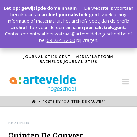
T
t
Let op: gewijzigde domeinnaam
— De website is voortaan
W
bereikbaar via
archief.journalistiek.gent
. Zoek je nog
informatie of materiaal uit het archief? Voeg dan de prefix
archief.
toe voor de domeinnaam
journalistiek.gent
.
Contacteer
onthaal.leeuwstraat@arteveldehogeschool.be
of
bel
09 234 72 00
bij vragen.
JOURNALISTIEK.GENT - MEDIAPLATFORM
BACHELOR JOURNALISTIEK
Na
POSTS BY “QUINTEN DE CAUWER
”
DE AUTEUR
Quinten De Cauwer