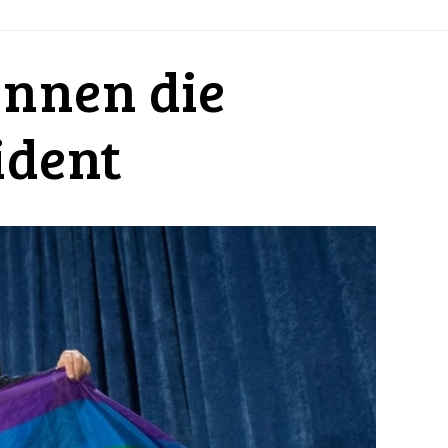
annen die
ident