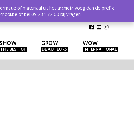
T
t
formatie of materiaal uit het archief? Voeg dan de prefix
W
chool.be
of bel
09 234 72 00
bij vragen.
SHOW
GROW
WOW