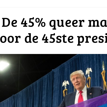
 De 45% queer m
or de 45ste pres