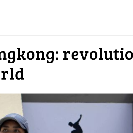
gkong: revolutio
rld