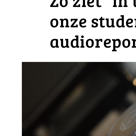
Zo ziet “in
onze stude
audiorepo