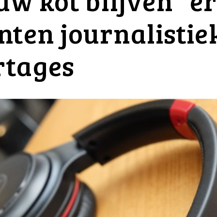
 uw kot blijven” e
nten journalistiek
rtages