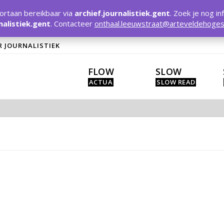
rtaan bereikbaar via
archief.journalistiek.gent
. Zoek je nog in
nalistiek.gent
. Contacteer
onthaal.leeuwstraat@arteveldehoges
R JOURNALISTIEK
FLOW
SLOW