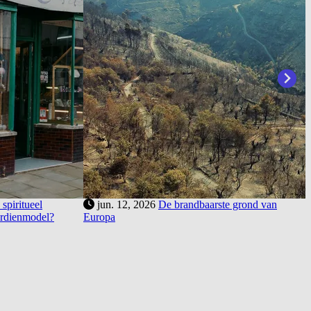
spiritueel
jun. 12, 2026
De brandbaarste grond van
erdienmodel?
Europa