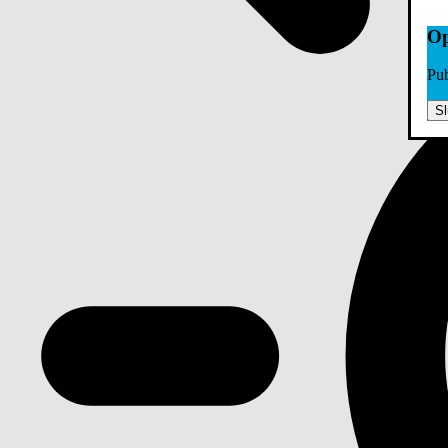
Op
Pub
Sl