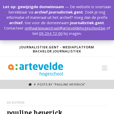
T
t
Let op: gewijzigde domeinnaam
— De website is voortaan
W
bereikbaar via
archief.journalistiek.gent
. Zoek je nog
informatie of materiaal uit het archief? Voeg dan de prefix
archief.
toe voor de domeinnaam
journalistiek.gent
.
Contacteer
onthaal.leeuwstraat@arteveldehogeschool.be
of
bel
09 234 72 00
bij vragen.
JOURNALISTIEK.GENT - MEDIAPLATFORM
BACHELOR JOURNALISTIEK
Na
POSTS BY “PAULINE.HEYERICK
”
DE AUTEUR
pauline.heyerick