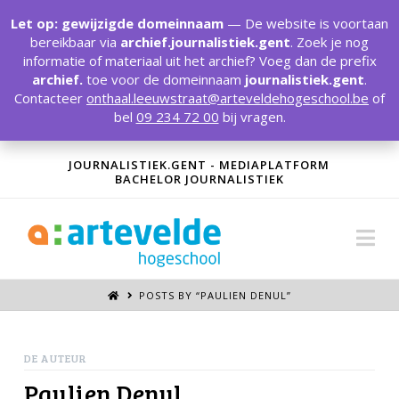
T
t
Let op: gewijzigde domeinnaam
— De website is voortaan
W
bereikbaar via
archief.journalistiek.gent
. Zoek je nog
informatie of materiaal uit het archief? Voeg dan de prefix
archief.
toe voor de domeinnaam
journalistiek.gent
.
Contacteer
onthaal.leeuwstraat@arteveldehogeschool.be
of
bel
09 234 72 00
bij vragen.
JOURNALISTIEK.GENT - MEDIAPLATFORM
BACHELOR JOURNALISTIEK
Na
POSTS BY “PAULIEN DENUL
”
DE AUTEUR
Paulien Denul