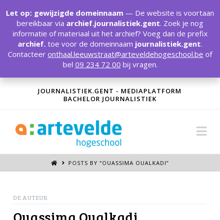
T
t
Let op: gewijzigde domeinnaam
— De website is voortaan
W
bereikbaar via
archief.journalistiek.gent
. Zoek je nog
informatie of materiaal uit het archief? Voeg dan de prefix
archief.
toe voor de domeinnaam
journalistiek.gent
.
Contacteer
onthaal.leeuwstraat@arteveldehogeschool.be
of
bel
09 234 72 00
bij vragen.
JOURNALISTIEK.GENT - MEDIAPLATFORM
BACHELOR JOURNALISTIEK
Na
POSTS BY “OUASSIMA OUALKADI
”
DE AUTEUR
Ouassima Oualkadi