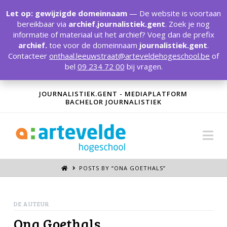
T
t
Let op: gewijzigde domeinnaam
— De website is voortaan
W
bereikbaar via
archief.journalistiek.gent
. Zoek je nog
informatie of materiaal uit het archief? Voeg dan de prefix
archief.
toe voor de domeinnaam
journalistiek.gent
.
Contacteer
onthaal.leeuwstraat@arteveldehogeschool.be
of
bel
09 234 72 00
bij vragen.
JOURNALISTIEK.GENT - MEDIAPLATFORM
BACHELOR JOURNALISTIEK
Na
POSTS BY “ONA GOETHALS
”
DE AUTEUR
Ona Goethals