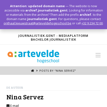
T
t
Attention: updated domain name
— The website is now
W
accessible via
archief.journalistiek.gent
. Looking for information
or materials from the archive? Then add the prefix
archief.
to the
domain name
journalistiek.gent
. For questions, please contact
onthaal.leeuwstraat@arteveldehogeschool.be
or call
+32 9 234 72 00
.
JOURNALISTIEK.GENT - MEDIAPLATFORM
BACHELOR JOURNALISTIEK
Na
POSTS BY “NINA SERVEZ
”
DE AUTEUR
Nina Servez
E-mail