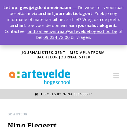
T
t
Let op: gewijzigde domeinnaam
— De website is voortaan
W
bereikbaar via
archief.journalistiek.gent
. Zoek je nog
informatie of materiaal uit het archief? Voeg dan de prefix
archief.
toe voor de domeinnaam
journalistiek.gent
.
Contacteer
onthaal.leeuwstraat@arteveldehogeschool.be
of
bel
09 234 72 00
bij vragen.
JOURNALISTIEK.GENT - MEDIAPLATFORM
BACHELOR JOURNALISTIEK
Na
POSTS BY “NINA ELEGEERT
”
DE AUTEUR
Nina Elegeert