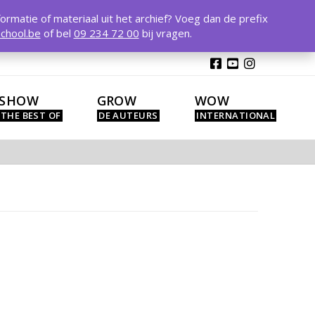
T
t
formatie of materiaal uit het archief? Voeg dan de prefix
W
chool.be
of bel
09 234 72 00
bij vragen.
SHOW
GROW
WOW