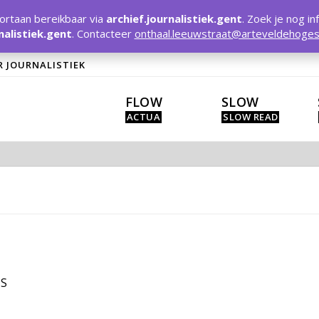
rtaan bereikbaar via
archief.journalistiek.gent
. Zoek je nog in
nalistiek.gent
. Contacteer
onthaal.leeuwstraat@arteveldehoges
R JOURNALISTIEK
FLOW
SLOW
HS