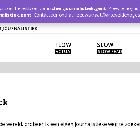
rtaan bereikbaar via
archief.journalistiek.gent
. Zoek je nog in
nalistiek.gent
. Contacteer
onthaal.leeuwstraat@arteveldehoges
R JOURNALISTIEK
FLOW
SLOW
ck
 de wereld, probeer ik een eigen journalistieke weg te zoek