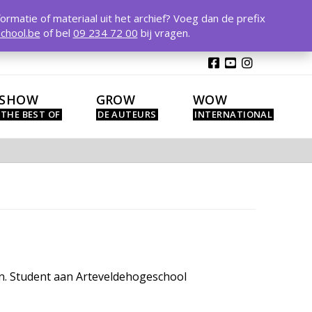
T
t
formatie of materiaal uit het archief? Voeg dan de prefix
W
chool.be
of bel
09 234 72 00
bij vragen.
SHOW
GROW
WOW
en. Student aan Arteveldehogeschool