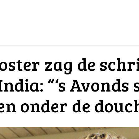
oster zag de schr
 India: “‘s Avonds 
len onder de douc