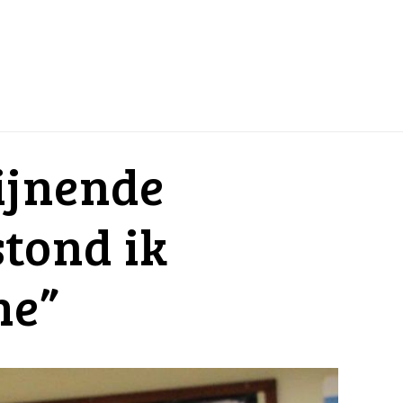
ijnende
stond ik
he”