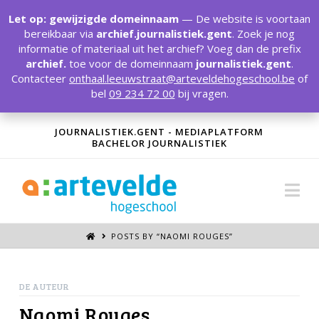
T
t
Let op: gewijzigde domeinnaam
— De website is voortaan
W
bereikbaar via
archief.journalistiek.gent
. Zoek je nog
informatie of materiaal uit het archief? Voeg dan de prefix
archief.
toe voor de domeinnaam
journalistiek.gent
.
Contacteer
onthaal.leeuwstraat@arteveldehogeschool.be
of
bel
09 234 72 00
bij vragen.
JOURNALISTIEK.GENT - MEDIAPLATFORM
BACHELOR JOURNALISTIEK
Na
POSTS BY “NAOMI ROUGES
”
DE AUTEUR
Naomi Rouges