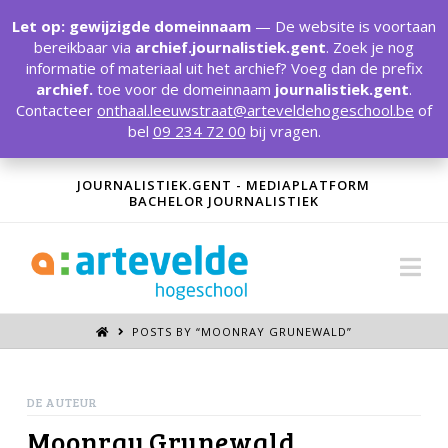
T
t
Let op: gewijzigde domeinnaam
— De website is voortaan
W
bereikbaar via
archief.journalistiek.gent
. Zoek je nog
informatie of materiaal uit het archief? Voeg dan de prefix
archief.
toe voor de domeinnaam
journalistiek.gent
.
Contacteer
onthaal.leeuwstraat@arteveldehogeschool.be
of
bel
09 234 72 00
bij vragen.
JOURNALISTIEK.GENT - MEDIAPLATFORM
BACHELOR JOURNALISTIEK
Na
POSTS BY “MOONRAY GRUNEWALD
”
DE AUTEUR
Moonray Grunewald